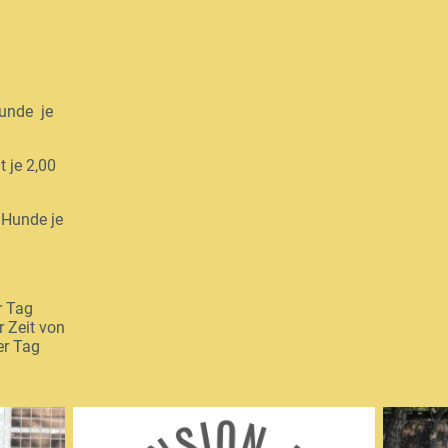
Hunde je
 je 2,00
 Hunde je
r Tag
r Zeit von
er Tag