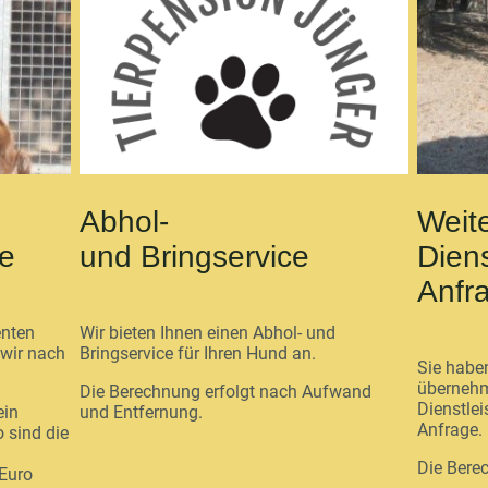
Abhol-
Weit
e
und Bringservice
Diens
Anfr
enten
Wir bieten Ihnen einen Abhol- und
wir nach
Bringservice für Ihren Hund an.
Sie habe
übernehme
Die Berechnung erfolgt nach Aufwand
Dienstle
ein
und Entfernung.
Anfrage.
 sind die
Die Bere
 Euro